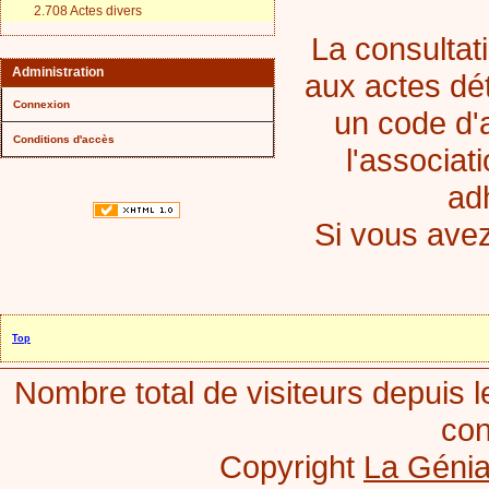
2.708 Actes divers
La consultati
Administration
aux actes dét
Connexion
un code d'
Conditions d'accès
l'associat
adh
Si vous ave
Top
Nombre total de visiteurs depuis l
con
Copyright
La Génia