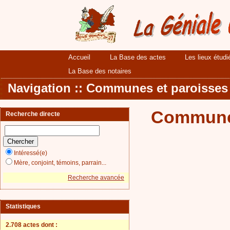
Accueil
La Base des actes
Les lieux étudi
La Base des notaires
Navigation :: Communes et paroisses
Communes
Recherche directe
Intéressé(e)
Mère, conjoint, témoins, parrain...
Recherche avancée
Statistiques
2.708 actes
dont :