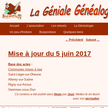
Menu principal
Accueil
Aller au contenu principal
Aller au contenu secondaire
L'association
Les relevés
La Généalogie
Un peu d'histoire
Burgondises
Quelques liens
Navigation des articles
←
Précédent
Suivant
→
Mise à jour du 5 juin 2017
Base des actes
:
Communes mises à jour
Saint-Léger-sur-Dheune
Allerey-sur-Saône
Rigny-sur-Arroux
Varennes-sous-Dun
Ce contenu a été publié dans
News
par
Jean
. Mettez-le en favori
avec son
permalien
.