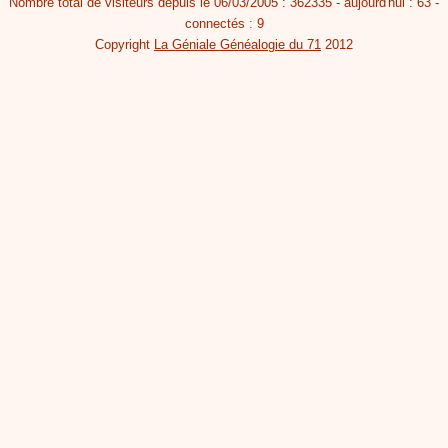
Nombre total de visiteurs depuis le 06/03/2005 : 362335 - aujourd'hui : 63 -
connectés : 9
Copyright
La Géniale Généalogie du 71
2012