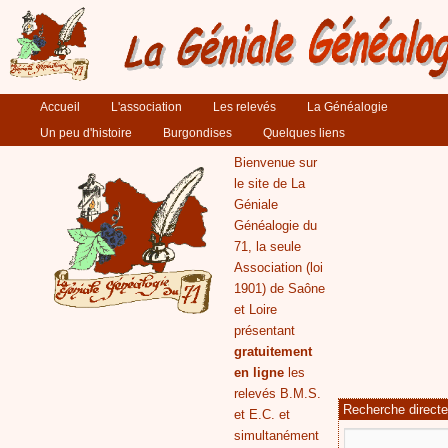
Menu principal
Accueil
Aller au contenu principal
Aller au contenu secondaire
L'association
Les relevés
La Généalogie
Un peu d'histoire
Burgondises
Quelques liens
Bienvenue sur
le site de La
Géniale
Généalogie du
71, la seule
Association (loi
1901) de Saône
et Loire
présentant
gratuitement
en ligne
les
relevés B.M.S.
Recherche direct
et E.C. et
simultanément